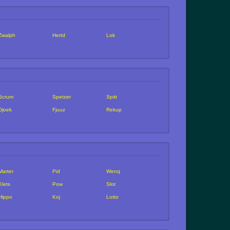
Zwalph
Hertd
Lok
Scrum
Spetzer
Spitt
Djoek
Fjuuz
Rekup
Marter
Pid
Wenq
Klets
Pow
Slot
Hippo
Koj
Lotto