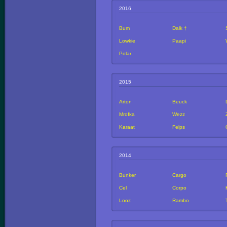
2016
Bum
Dalk †
Lowkie
Paapi
Polar
2015
Arton
Beuck
Mrofka
Wezz
Karaat
Felps
2014
Bunker
Cargo
Cel
Corpo
Looz
Rambo