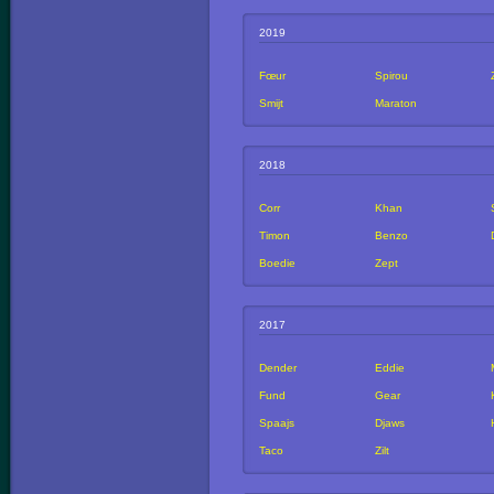
2019
Fœur
Spirou
Smijt
Maraton
2018
Corr
Khan
Timon
Benzo
Boedie
Zept
2017
Dender
Eddie
Fund
Gear
Spaajs
Djaws
Taco
Zilt