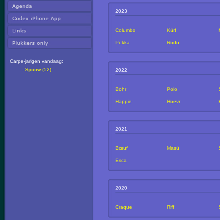
2023
Columbo
Kürf
Pekka
Rodo
Carpe-jarigen vandaag:
-
Spouw (52)
2022
Bohr
Polo
Happie
Hoevr
2021
Bœuf
Masü
Esca
2020
Craque
Riff