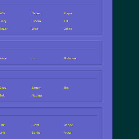
Vi'D
Bever
Capo
Fresj
Froem
Hit
Rezor
Wolf
Zippo
Ruck
Li
Kalzone
Oxzo
Zjerom
Bijt
Bolt
Nadjuu
Flitz
Front
Jappe
Link
Sekke
Vutz