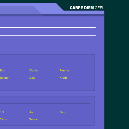
Blou
Diablo
Fennec
Sjotgun
Daiv
Kredo
Trïll
Arco
Nexo
Triiom
Waeyd