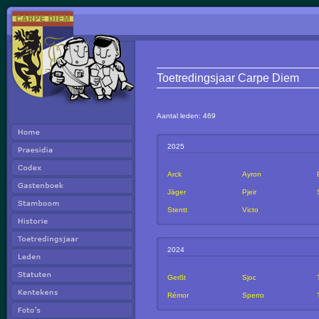
Toetredingsjaar Carpe Diem
Aantal leden: 469
2025
Arck
Ayron
Jäger
Pjeir
Stentt
Victo
2024
Gerßt
Sjoc
Rémor
Sperro