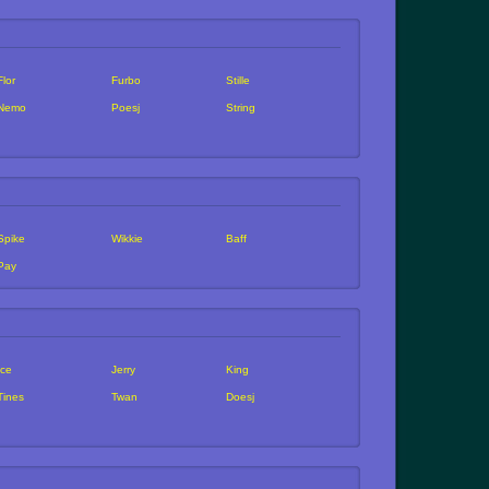
Flor
Furbo
Stille
Nemo
Poesj
String
Spike
Wikkie
Baff
Pay
Ice
Jerry
King
Tines
Twan
Doesj