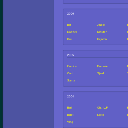
2006
Biz
Jingle
Dobbel
Klauter
Brul
Dzjama
2005
Camino
Dammie
Oezi
Sjeef
Santa
2004
Bull
Ch.I.L.F
Budt
Koko
Vlag