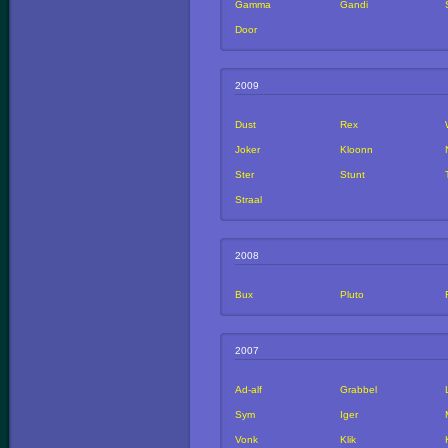
Gamma
Gandi
Door
2009
Dust
Rex
Joker
Kloonn
Ster
Stunt
Straal
2008
Bux
Pluto
2007
Ad-alf
Grabbel
Sym
Iger
Vonk
Klik