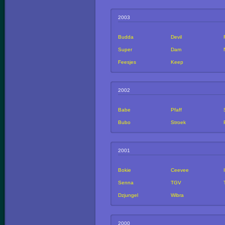
2003
Budda
Devil
Super
Dam
Feesjes
Keep
2002
Babe
Pfaff
Bubo
Stroek
2001
Bokie
Ceevee
Senna
TGV
Dzjungel
Wibra
2000