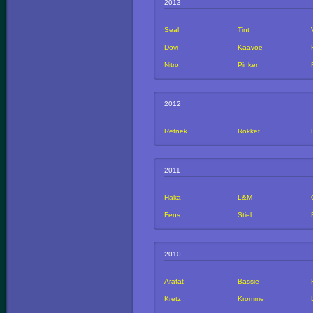
2013
Seal
Tint
Dovi
Kaavoe
Nitro
Pinker
2012
Retnek
Rokket
2011
Haka
L&M
Fens
Stiel
2010
Arafat
Bassie
Kretz
Kromme