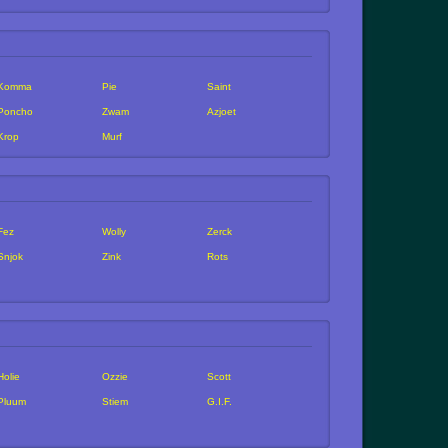
Komma
Pie
Saint
Poncho
Zwam
Azjoet
Krop
Murf
Fez
Wolly
Zerck
Snjok
Zink
Rots
Holie
Ozzie
Scott
Pluum
Stiem
G.I.F.