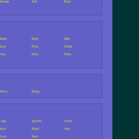
Snaaip
Zeil
Beer
Waks
Boej
Djet
Noot
Para
Smak
Truk
Effor
Piblo
Rhino
Reejz
Luigi
Sjoerel
Sonic
Moor
Ratel
Vlot
Knuz
Solo