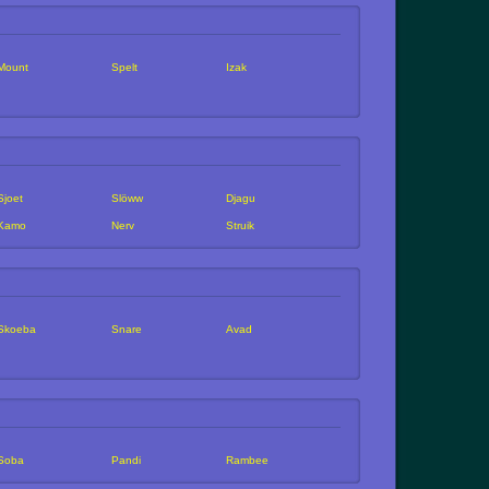
Mount
Spelt
Izak
Sjoet
Slöww
Djagu
Kamo
Nerv
Struik
Skoeba
Snare
Avad
Soba
Pandi
Rambee