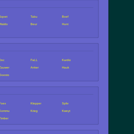
Sqoet
Tabu
Boef
Waldo
Beur
Hunt
Doc
FaLL
Kardio
Zauwer
Anker
Hauk
Goesto
Foex
Klepper
Spliv
Kommu
Krieg
Kweyt
Timber