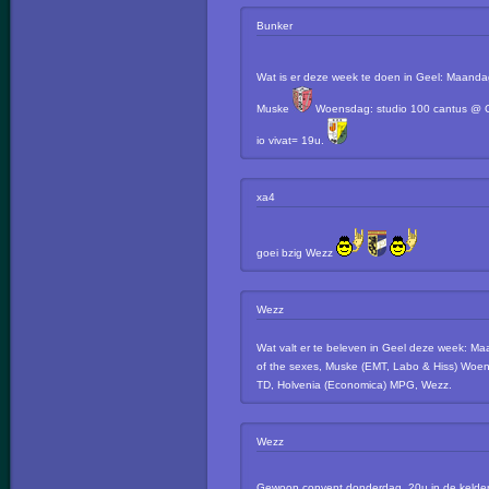
Bunker
Wat is er deze week te doen in Geel: Maand
Muske
Woensdag: studio 100 cantus @ C
io vivat= 19u.
xa4
goei bzig Wezz
Wezz
Wat valt er te beleven in Geel deze week: M
of the sexes, Muske (EMT, Labo & Hiss) Woen
TD, Holvenia (Economica) MPG, Wezz.
Wezz
Gewoon convent donderdag, 20u in de kelde