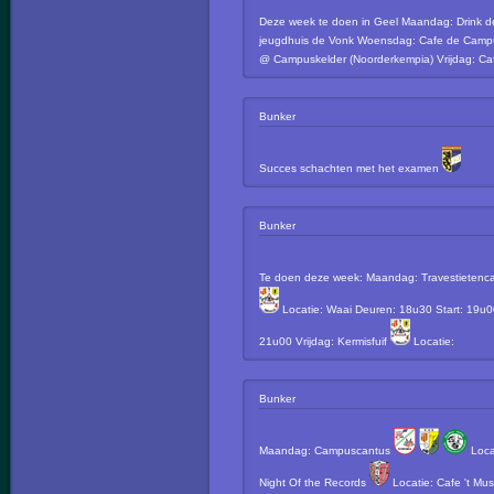
Deze week te doen in Geel Maandag: Drink 
jeugdhuis de Vonk Woensdag: Cafe de Campus
@ Campuskelder (Noorderkempia) Vrijdag: Ca
Bunker
Succes schachten met het examen
Bunker
Te doen deze week: Maandag: Travestietenc
Locatie: Waai Deuren: 18u30 Start: 19u0
21u00 Vrijdag: Kermisfuif
Locatie:
Bunker
Maandag: Campuscantus
Loca
Night Of the Records
Locatie: Cafe 't M