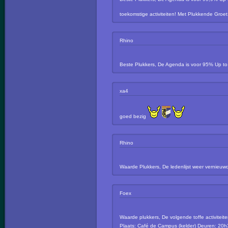
toekomstige activiteiten! Met Plukkende Gro
Rhino
Beste Plukkers, De Agenda is voor 95% Up t
xa4
goed bezig
Rhino
Waarde Plukkers, De ledenlijst weer vernieu
Foex
Waarde plukkers, De volgende toffe activite
Plaats: Café de Campus (kelder) Deuren: 20h