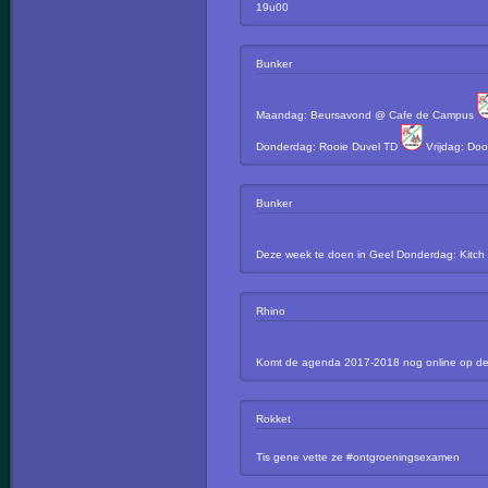
19u00
Bunker
Maandag: Beursavond @ Cafe de Campus
Donderdag: Rooie Duvel TD
Vrijdag: Do
Bunker
Deze week te doen in Geel Donderdag: Kitc
Rhino
Komt de agenda 2017-2018 nog online op d
Rokket
Tis gene vette ze #ontgroeningsexamen