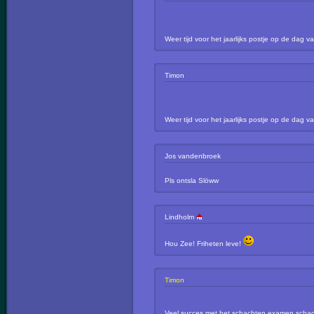
Weer tijd voor het jaarlijks postje op de da
Timon
Weer tijd voor het jaarlijks postje op de da
Jos vandenbroek
Pls ontsla Slöww
Lindholm
Hou Zee! Friheten leve!
Timon
Veel succes met het schachten examen scha