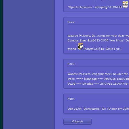
"Openluchtcantus + afterparty" ATOMOS
Foex
Waarde Plukkers, De activiteiten voor deze we
Campus Start: 21u00 Di 03/05 "Hot Shots" Di
avond"
Plaats: Café De Grote Fluit (
Foex
Waarde Plukkers, Volgende week houden we o
week: ==== Maandag === 25/04/16 18u00 B
20,00 === Dinsdag === 26/04/16 18u00 Fri
Foex
Don 21/04 "Danskasteel" De TD start om 22