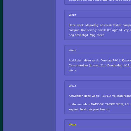
Wezz
Deze week: Maandag: apres ski fakbar, campus
campus. Donderdag: smells like agro td. Vrij
nog bevestigd. Mpg, wezz.
Wezz
Activiteiten deze week: Dinsdag 29/11: Kwa
Campuskelder (Io vivat 21u) Donderdag 1/12
Wezz.
Wezz
Activiteiten deze week: - 14/11: Mexican Night 
of the records + NADOOP CARPE DIEM, 2
kapitein haak, zie post hier on
Wezz