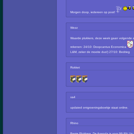
Morgen doop, iedereen op post!
Wezz
Waarde plukkers, deze week gaan volgende ac
rekenen: 24/10: Doopcantus Economica
L&M, zeker de moeite dus!) 27/10: Bedrieg
Rokket
xa4
updated ontgroeningsboekje staat online.
Rhino
Beste Plukkers, De Agenda is voor 99,9% Up 