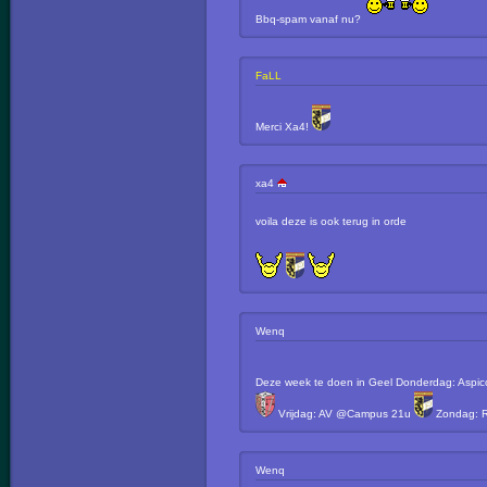
Bbq-spam vanaf nu?
FaLL
Merci Xa4!
xa4
voila deze is ook terug in orde
Wenq
Deze week te doen in Geel Donderdag: Aspi
Vrijdag: AV @Campus 21u
Zondag: 
Wenq