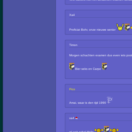
Xa4
Proficiat Bohr, onze nieuwe senior
Timon
Morgen schachten examen dus even iets post
Bier seks en Carpe
Pico
Amai, waar is den tijd 1990
xa4
gij ook schol Holie