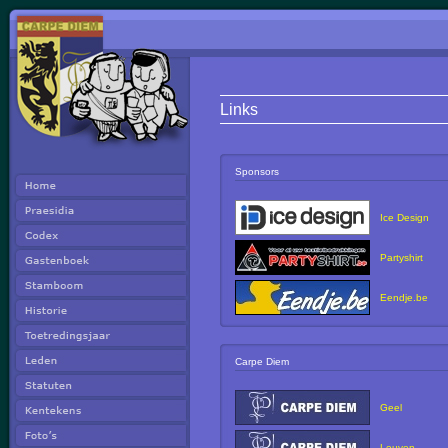
Links
Sponsors
Ice Design
Partyshirt
Eendje.be
Carpe Diem
Geel
Leuven