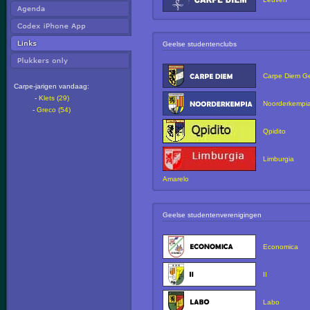
Geelse studentenclubs
Carpe Diem G
Carpe-jarigen vandaag:
-
Klets (29)
Noorderkempi
-
Greco (54)
Qpidito
Limburgia
Amarelo
Geelse studentenverenigingen
Economica
II
Labo