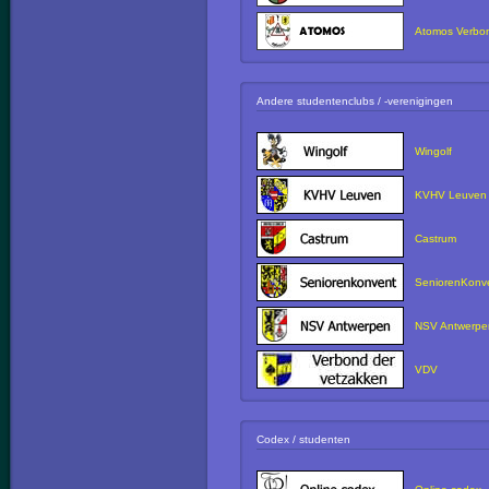
Atomos Verbo
Andere studentenclubs / -verenigingen
Wingolf
KVHV Leuven
Castrum
SeniorenKonv
NSV Antwerpe
VDV
Codex / studenten