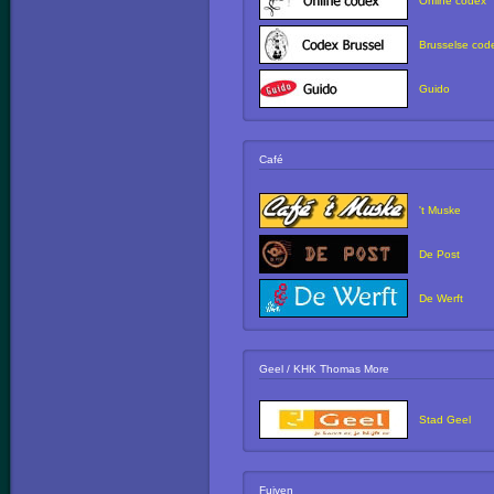
Online codex
Brusselse cod
Guido
Café
't Muske
De Post
De Werft
Geel / KHK Thomas More
Stad Geel
Fuiven