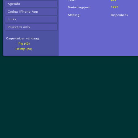
Toetredingsjaar:
1997
Afdeling:
Diepenbeek
Carpe-jarigen vandaag:
-
Pie (40)
-
Heintje (58)