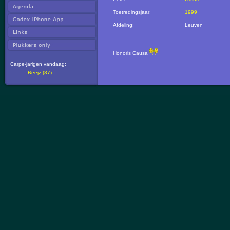
Toetredingsjaar:
1999
Afdeling:
Leuven
Honoris Causa
Carpe-jarigen vandaag:
-
Reejz (37)