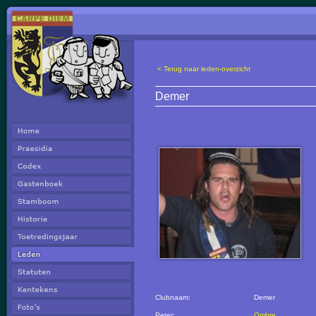
< Terug naar leden-overzicht
Demer
Clubnaam:
Demer
Peter:
Ombre