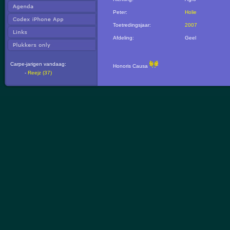
Peter:
Holie
Toetredingsjaar:
2007
Afdeling:
Geel
Carpe-jarigen vandaag:
Honoris Causa
-
Reejz (37)