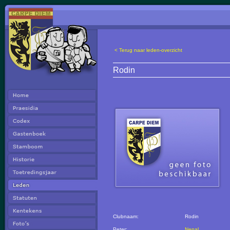
< Terug naar leden-overzicht
Rodin
Clubnaam:
Rodin
Peter:
Nepal