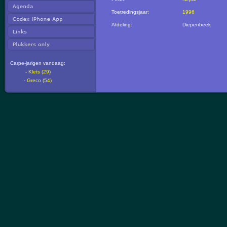
Toetredingsjaar:
1996
Afdeling:
Diepenbeek
Carpe-jarigen vandaag:
-
Klets (29)
-
Greco (54)