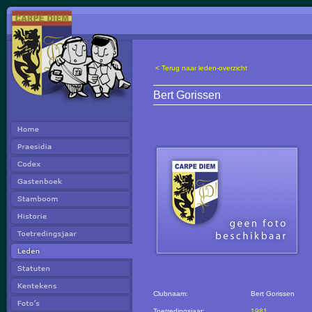
< Terug naar leden-overzicht
Bert Gorissen
Clubnaam:
Bert Gorissen
Toetredingsjaar:
1981