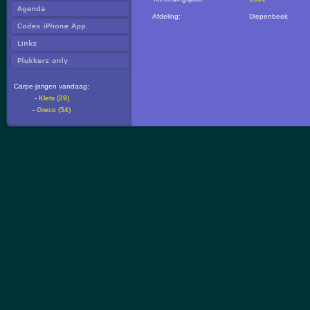
Afdeling:
Diepenbeek
Carpe-jarigen vandaag:
-
Klets (29)
-
Greco (54)