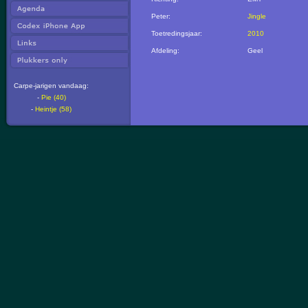
Peter:
Jingle
Toetredingsjaar:
2010
Afdeling:
Geel
Carpe-jarigen vandaag:
-
Pie (40)
-
Heintje (58)