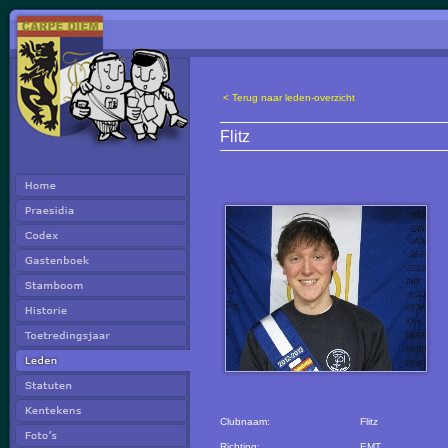
< Terug naar leden-overzicht
Flitz
Clubnaam:
Flitz
Richting:
EMT