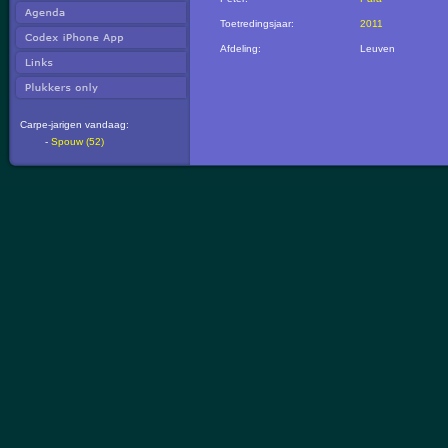
Toetredingsjaar:
2011
Afdeling:
Leuven
Carpe-jarigen vandaag:
-
Spouw (52)