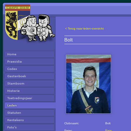
< Terug naar leden-overzicht
Bolt
Clubnaam:
Bolt
Peter:
Para