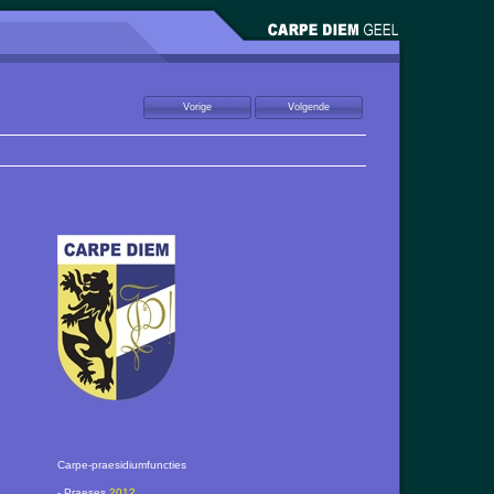
Carpe-praesidiumfuncties
- Praeses
2012