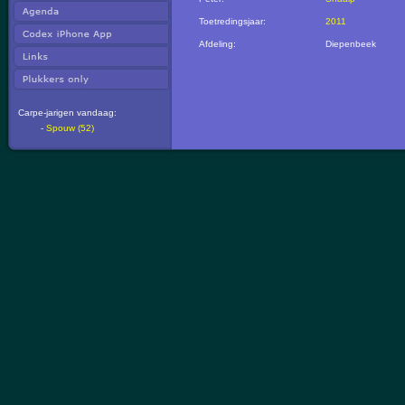
Toetredingsjaar:
2011
Afdeling:
Diepenbeek
Carpe-jarigen vandaag:
-
Spouw (52)