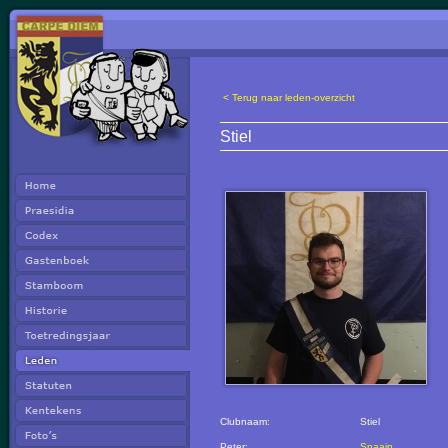
< Terug naar leden-overzicht
Stiel
Clubnaam:
Stiel
Peter:
Snaaip