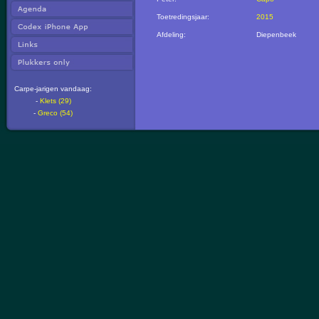
Toetredingsjaar:
2015
Afdeling:
Diepenbeek
Carpe-jarigen vandaag:
-
Klets (29)
-
Greco (54)