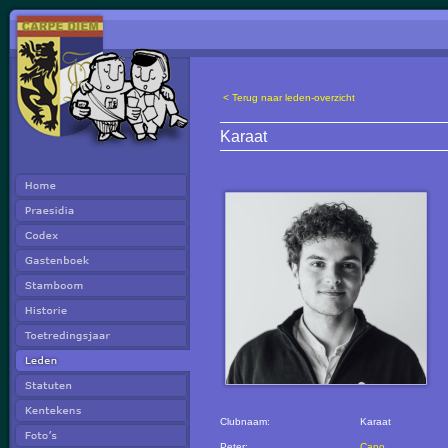
< Terug naar leden-overzicht
Karaat
Clubnaam:
Karaat
Peter:
Capo