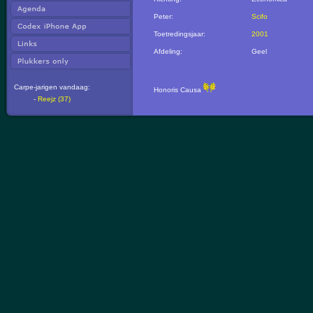
Peter:
Scifo
Toetredingsjaar:
2001
Afdeling:
Geel
Carpe-jarigen vandaag:
Honoris Causa
-
Reejz (37)