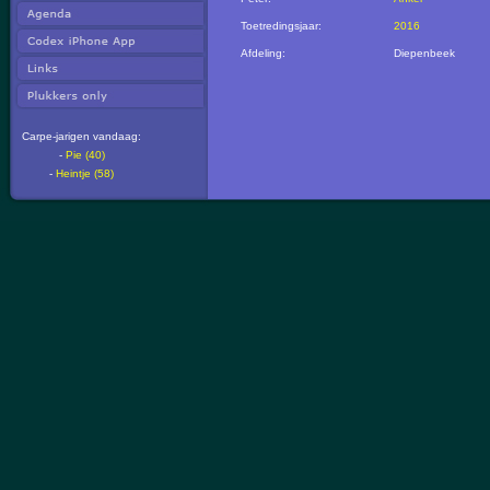
Toetredingsjaar:
2016
Afdeling:
Diepenbeek
Carpe-jarigen vandaag:
-
Pie (40)
-
Heintje (58)