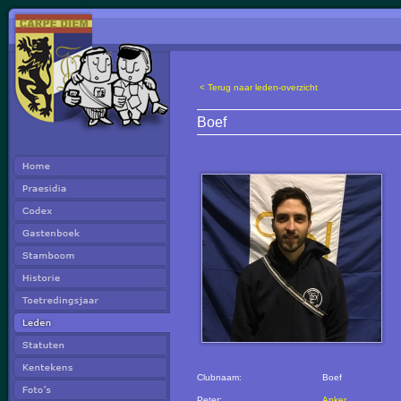
< Terug naar leden-overzicht
Boef
Clubnaam:
Boef
Peter:
Anker