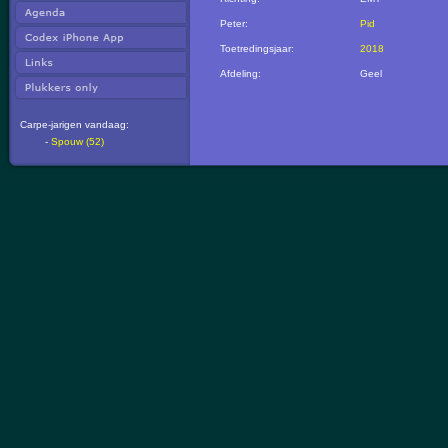
Peter:
Pid
Toetredingsjaar:
2018
Afdeling:
Geel
Carpe-jarigen vandaag:
-
Spouw (52)