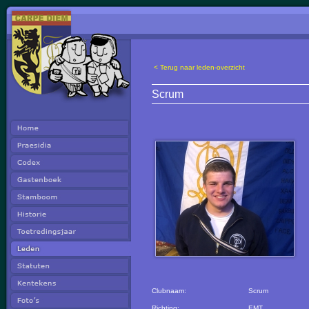
< Terug naar leden-overzicht
Scrum
Clubnaam:
Scrum
Richting:
EMT