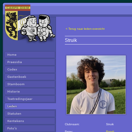
< Terug naar leden-overzicht
Struik
Clubnaam:
Struik
Peter:
Pandi