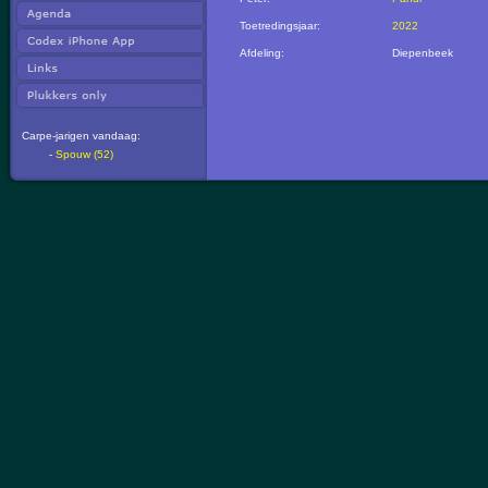
Toetredingsjaar:
2022
Afdeling:
Diepenbeek
Carpe-jarigen vandaag:
-
Spouw (52)