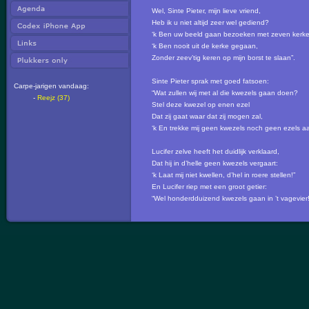
Wel, Sinte Pieter, mijn lieve vriend,
Heb ik u niet altijd zeer wel gediend?
‘k Ben uw beeld gaan bezoeken met zeven kerk
‘k Ben nooit uit de kerke gegaan,
Zonder zeev’tig keren op mijn borst te slaan”.
Sinte Pieter sprak met goed fatsoen:
Carpe-jarigen vandaag:
“Wat zullen wij met al die kwezels gaan doen?
-
Reejz (37)
Stel deze kwezel op enen ezel
Dat zij gaat waar dat zij mogen zal,
‘k En trekke mij geen kwezels noch geen ezels aa
Lucifer zelve heeft het duidlijk verklaard,
Dat hij in d’helle geen kwezels vergaart:
‘k Laat mij niet kwellen, d’hel in roere stellen!”
En Lucifer riep met een groot getier:
“Wel honderdduizend kwezels gaan in ’t vagevier!