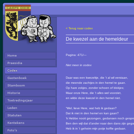
< Terug naar codex
De kwezel aan de hemeldeur
Pagina:
471/---
Niet meer in codex
Daar was een kwezeltje, die ’t al wil verstaan,
die meende zachtjes in den hemel te gaan.
Op hare zokjes, zonder schoen of blokjes;
Maar onze Here, die ’t alles wel voorziet,
en wilde deze kwezel in den hemel niet.
“Wel, lieve Here, wat heb ik gedaan?
Dat ik niet in den hemel en kan gaan?
‘k Hebbe nooit gezongen, gedansen noch gespr
Ben den wijl dat d’ander naar den dans zijn geg
Heb ik in ’t geheim mijn potje koffie gedaan.