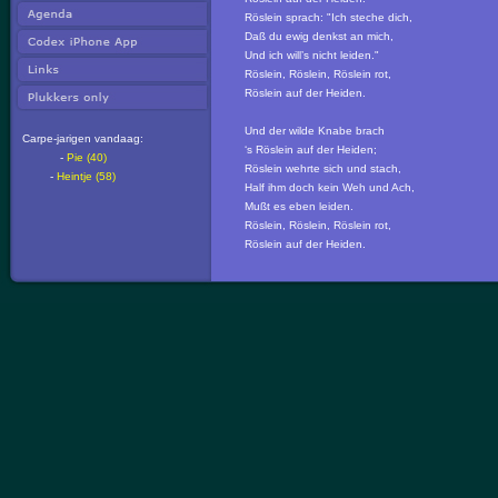
Röslein sprach: "Ich steche dich,
Daß du ewig denkst an mich,
Und ich will’s nicht leiden."
Röslein, Röslein, Röslein rot,
Röslein auf der Heiden.
Und der wilde Knabe brach
Carpe-jarigen vandaag:
‘s Röslein auf der Heiden;
-
Pie (40)
Röslein wehrte sich und stach,
-
Heintje (58)
Half ihm doch kein Weh und Ach,
Mußt es eben leiden.
Röslein, Röslein, Röslein rot,
Röslein auf der Heiden.