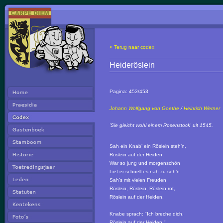
< Terug naar codex
Heideröslein
Pagina:
453/453
Johann Wolfgang von Goethe
/
Heinrich Werner
'Sie gleicht wohl einem Rosenstock' uit 1545.
Sah ein Knab’ ein Röslein steh’n,
Röslein auf der Heiden,
War so jung und morgenschön
Lief er schnell es nah zu seh’n
Sah’s mit vielen Freuden
Röslein, Röslein, Röslein rot,
Röslein auf der Heiden.
Knabe sprach: "Ich breche dich,
Röslein auf der Heiden."