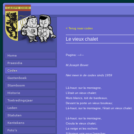
< Terug naar codex
Le vieux chalet
Pagina:
---/---
M.Joseph Bovet
Niet meer in de codex sinds 1959
Là-haut; sur la montagne,
L’était un vieux chalet;
Murs blancs, toit de bardeaux,
Devant la porte un vieux bouleau;
Là-haut, sur la montagne, l’était un vieux chalet.
Là-haut; sur la montagne,
Croula le vieux chalet;
La neige et les rochers
S’étaient unis pour l’arracher.