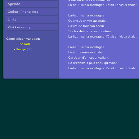
Là-haut; sur la montagne, l’était un vieux chalet.
Là-haut; sur la montagne,
Quand Jean vint au chalet;
Pleura de tout son coeur,
Sur les débris de son bonheur…
Là-haut; sur la montagne, l’était un vieux chalet.
Carpe-jarigen vandaag:
-
Pie (40)
Là-haut; sur la montagne,
-
Heintje (58)
L’est un nouveau chalet;
Car Jean d’un coeur vaillant,
L’a reconstruit plus beau qu’avant;
Là-haut; sur la montagne, l’était un vieux chalet.