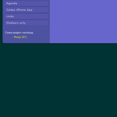
Carpe-jarigen vandaag:
-
Reejz (37)