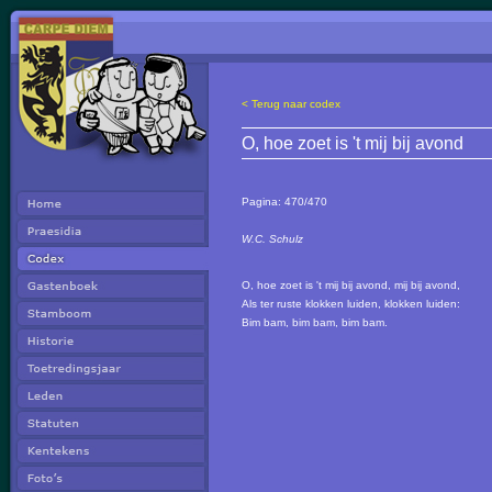
< Terug naar codex
O, hoe zoet is 't mij bij avond
Pagina:
470/470
W.C. Schulz
O, hoe zoet is 't mij bij avond, mij bij avond,
Als ter ruste klokken luiden, klokken luiden:
Bim bam, bim bam, bim bam.