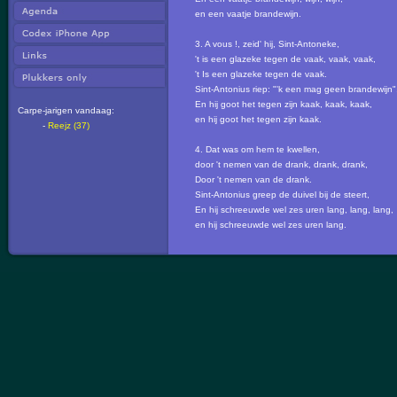
en een vaatje brandewijn.
3. A vous !, zeid' hij, Sint-Antoneke,
't is een glazeke tegen de vaak, vaak, vaak,
't Is een glazeke tegen de vaak.
Sint-Antonius riep: "'k een mag geen brandewijn"
En hij goot het tegen zijn kaak, kaak, kaak,
Carpe-jarigen vandaag:
en hij goot het tegen zijn kaak.
-
Reejz (37)
4. Dat was om hem te kwellen,
door 't nemen van de drank, drank, drank,
Door 't nemen van de drank.
Sint-Antonius greep de duivel bij de steert,
En hij schreeuwde wel zes uren lang, lang, lang,
en hij schreeuwde wel zes uren lang.