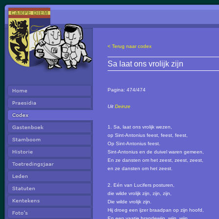
< Terug naar codex
Sa laat ons vrolijk zijn
Pagina:
474/474
Uit
Deinze
1. Sa, laat ons vrolijk wezen,
op Sint-Antonius feest, feest, feest,
Op Sint-Antonius feest.
Sint-Antonius en de duivel waren gemeen,
En ze dansten om het zeest, zeest, zeest,
en ze dansten om het zeest.
2. Eén van Lucifers posturen,
die wilde vrolijk zijn, zijn, zijn,
Die wilde vrolijk zijn.
Hij droeg een ijzer braadpan op zijn hoofd,
En een vaatje brandewijn, wijn, wijn,