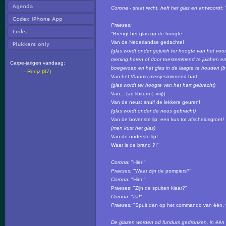
Corona - staat recht, heft het glas en antwoordt:
"
Praeses:
"Brengt het glas op de hoogte:
Van de Nederlandse gedachte!
(glas wordt onder gejuich ter hoogte van het voo
mening horen of door toestemmend te juichen en h
Carpe-jarigen vandaag:
boegeroep en het glas in de laagte te houden (bv
-
Reejz (37)
Van het Vlaams meisjesminnend hart!
(glas wordt ter hoogte van het hart gebracht)
Van... (ad libitum (=vrij))
Van de neus: snuif de lekkere geuren!
(glas wordt onder de neus gebracht)
Van de bovenste lip: een kus tot afscheidsgroet!
(men kust het glas)
Van de onderste lip!
Waar is de brand ?!"
Corona:
"Hier!"
Praeses:
"Waar zijn de pompiers?"
Corona:
"Hier!"
Praeses: "Zijn de spuiten klaar?"
Corona:
"Ja!"
Praeses:
"Spuit dan op het commando van één, t
De glazen worden ad fundum gedronken, in één t