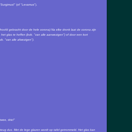
Surgimus!" (of "Levamus").
rhoofd gebracht door de hele corona) Na elke dronk laat de corona zijn
et glas te heffen (bvb. "van alle aanwezigen") of door een kort
b. "van alle afwezigen").
wee, drie!"
eug dus. Met de lege glazen wordt op tafel getrommeld. Het glas kan