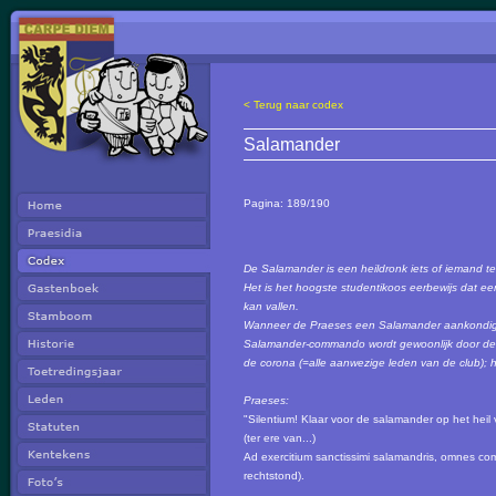
< Terug naar codex
Salamander
Pagina:
189/190
De Salamander is een heildronk iets of iemand ter
Het is het hoogste studentikoos eerbewijs dat ee
kan vallen.
Wanneer de Praeses een Salamander aankondigt
Salamander-commando wordt gewoonlijk door de 
de corona (=alle aanwezige leden van de club); he
Praeses:
"Silentium! Klaar voor de salamander op het heil v
(ter ere van...)
Ad exercitium sanctissimi salamandris, omnes comm
rechtstond).