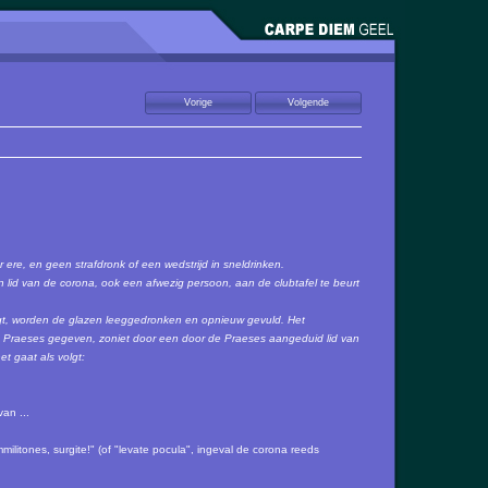
 ere, en geen strafdronk of een wedstrijd in sneldrinken.
n lid van de corona, ook een afwezig persoon, aan de clubtafel te beurt
, worden de glazen leeggedronken en opnieuw gevuld. Het
Praeses gegeven, zoniet door een door de Praeses aangeduid lid van
t gaat als volgt:
an ...
ilitones, surgite!" (of "levate pocula", ingeval de corona reeds