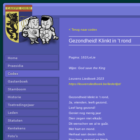
< Terug naar codex
Gezondheid! Klinkt in ’t rond
Pagina:
162/LeLie
Wijze: God save the King
Leuvens Liedboek 2023
https://leuvensliedboek.be/liederlijst/
Gezondheid klinkt in 't rond,
Ja, vrienden, leeft gezond,
Leef lang gezond!
Geniet nog menig jaar
Dien zegen niet elkaâr;
Dit wenschen we al te gaâr,
Met hart en mond.
Herhaal aan dezen disch
Nog lang, gezond en frisch,