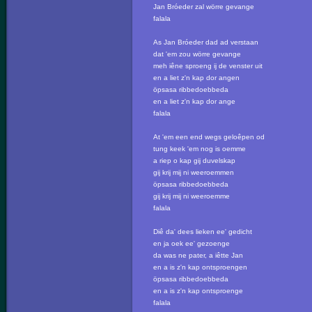
Jan Bróeder zal wörre gevange
falala
As Jan Bróeder dad ad verstaan
dat 'em zou wörre gevange
meh iêne sproeng ij de venster uit
en a liet z'n kap dor angen
öpsasa ribbedoebbeda
en a liet z'n kap dor ange
falala
At 'em een end wegs geloêpen od
tung keek 'em nog is oemme
a riep o kap gij duvelskap
gij krij mij ni weeroemmen
öpsasa ribbedoebbeda
gij krij mij ni weeroemme
falala
Diê da' dees lieken ee' gedicht
en ja oek ee' gezoenge
da was ne pater, a iêtte Jan
en a is z'n kap ontsproengen
öpsasa ribbedoebbeda
en a is z'n kap ontsproenge
falala