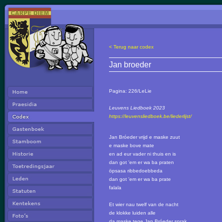
< Terug naar codex
Jan broeder
Pagina:
226/LeLie
Leuvens Liedboek 2023
https://leuvensliedboek.be/liederlijst/
Jan Bróeder vrijd e maske zuut
e maske bove mate
en ad eur vader ni thuis en is
dan got 'em er wa ba praten
öpsasa ribbedoebbeda
dan got 'em er wa ba prate
falala
Et wier nau twelf van de nacht
de klokke luiden alle
da maske tege Jan Bróeder sprak