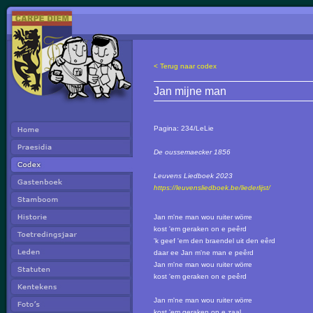
< Terug naar codex
Jan mijne man
Pagina:
234/LeLie
De oussemaecker 1856
Leuvens Liedboek 2023
https://leuvensliedboek.be/liederlijst/
Jan m'ne man wou ruiter wörre
kost 'em geraken on e peêrd
'k geef 'em den braendel uit den eêrd
daar ee Jan m'ne man e peêrd
Jan m'ne man wou ruiter wörre
kost 'em geraken on e peêrd
Jan m'ne man wou ruiter wörre
kost 'em geraken on e zaal