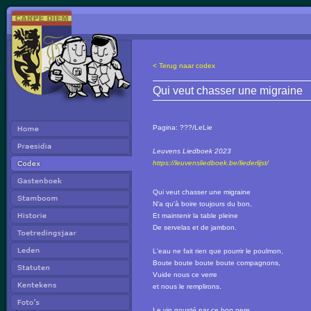
< Terug naar codex
Qui veut chasser une migraine
Pagina:
???/LeLie
Leuvens Liedboek 2023
https://leuvensliedboek.be/liederlijst/
Qui veut chasser une migraine
N'a qu'à boire toujours du bon,
Et maintenir la table pleine
De servelas et de jambon.
L'eau ne fait rien que pourrir le poulmon,
Boute boute boute boute compagnons,
Vuide nous ce verre
et nous le remplirons.
Le vin gousté par ce bon pere