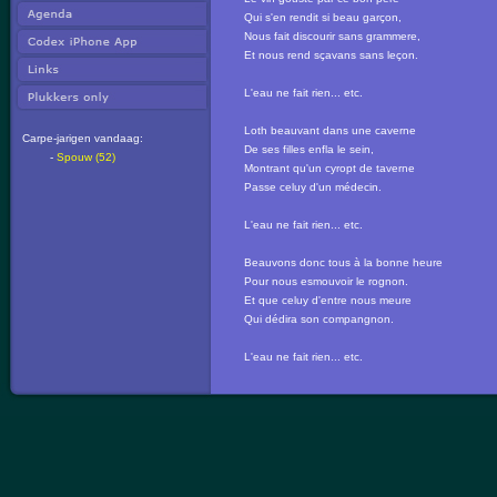
Qui s'en rendit si beau garçon,
Nous fait discourir sans grammere,
Et nous rend sçavans sans leçon.
L'eau ne fait rien... etc.
Loth beauvant dans une caverne
Carpe-jarigen vandaag:
De ses filles enfla le sein,
-
Spouw (52)
Montrant qu'un cyropt de taverne
Passe celuy d'un médecin.
L'eau ne fait rien... etc.
Beauvons donc tous à la bonne heure
Pour nous esmouvoir le rognon.
Et que celuy d'entre nous meure
Qui dédira son compangnon.
L'eau ne fait rien... etc.