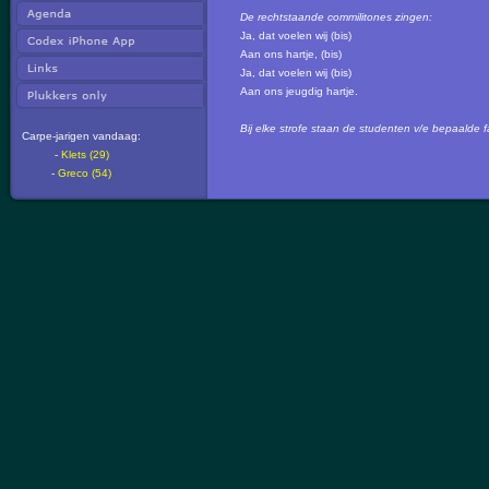
De rechtstaande commilitones zingen:
Ja, dat voelen wij (bis)
Aan ons hartje, (bis)
Ja, dat voelen wij (bis)
Aan ons jeugdig hartje.
Bij elke strofe staan de studenten v/e bepaalde fac
Carpe-jarigen vandaag:
-
Klets (29)
-
Greco (54)