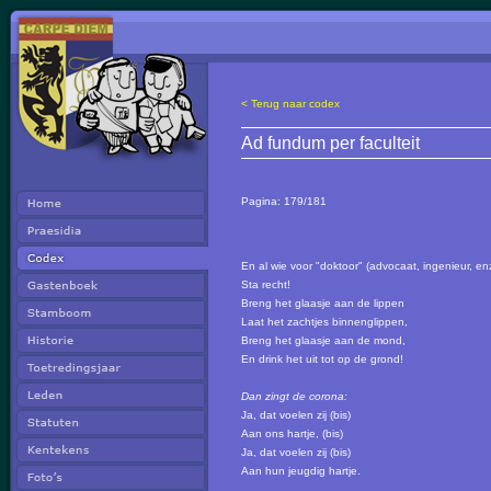
< Terug naar codex
Ad fundum per faculteit
Pagina:
179/181
En al wie voor "doktoor" (advocaat, ingenieur, enz
Sta recht!
Breng het glaasje aan de lippen
Laat het zachtjes binnenglippen,
Breng het glaasje aan de mond,
En drink het uit tot op de grond!
Dan zingt de corona:
Ja, dat voelen zij (bis)
Aan ons hartje, (bis)
Ja, dat voelen zij (bis)
Aan hun jeugdig hartje.