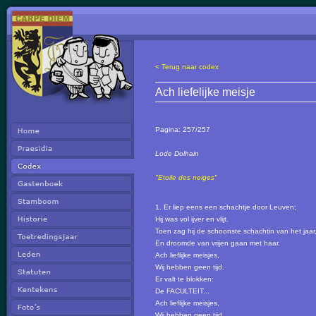
< Terug naar codex
Ach liefelijke meisje
Pagina:
257/257
Lode Dolhain
"Etoile des neiges"
1. Er liep eens een schachtje door Leuven;
Hij was vol ijver en vlijt.
Toen zag hij de schoonste schachtin van het jaar
En droomde van vrijen gaan met haar.
Ach lieflijke meisjes,
Wij hebben geen tijd.
Er valt te blokken:
De FACULTEIT...
Ach lieflijke meisjes,
Wij hebben geen tijd.