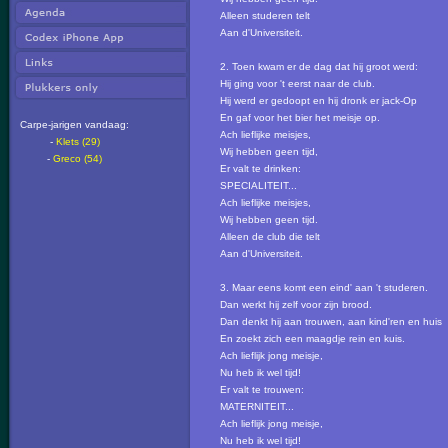
Alleen studeren telt
Aan d'Universiteit.
2. Toen kwam er de dag dat hij groot werd:
Hij ging voor 't eerst naar de club.
Hij werd er gedoopt en hij dronk er jack-Op
En gaf voor het bier het meisje op.
Carpe-jarigen vandaag:
Ach lieflijke meisjes,
-
Klets (29)
Wij hebben geen tijd,
-
Greco (54)
Er valt te drinken:
SPECIALITEIT...
Ach lieflijke meisjes,
Wij hebben geen tijd.
Alleen de club die telt
Aan d'Universiteit.
3. Maar eens komt een eind' aan 't studeren.
Dan werkt hij zelf voor zijn brood.
Dan denkt hij aan trouwen, aan kind'ren en huis
En zoekt zich een maagdje rein en kuis.
Ach lieflijk jong meisje,
Nu heb ik wel tijd!
Er valt te trouwen:
MATERNITEIT...
Ach lieflijk jong meisje,
Nu heb ik wel tijd!