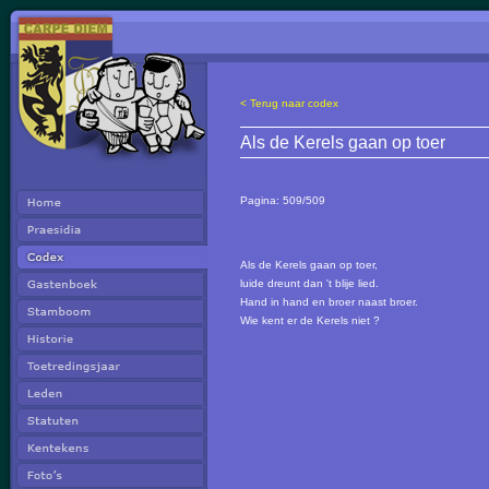
< Terug naar codex
Als de Kerels gaan op toer
Pagina:
509/509
Als de Kerels gaan op toer,
luide dreunt dan 't blije lied.
Hand in hand en broer naast broer.
Wie kent er de Kerels niet ?