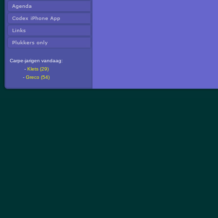
Carpe-jarigen vandaag:
-
Klets (29)
-
Greco (54)