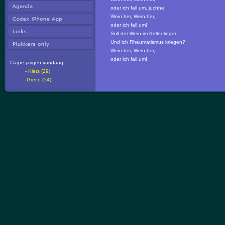
oder ich fall um, juchhe!
Wein her, Wein her,
oder ich fall um!
Soll der Wein im Keller liegen
Und ich Rheumatismus kriegen?
Wein her, Wein her,
oder ich fall um!
Carpe-jarigen vandaag:
-
Klets (29)
-
Greco (54)