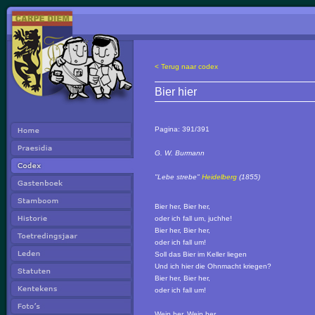
< Terug naar codex
Bier hier
Pagina:
391/391
G. W. Burmann
"Lebe strebe"
Heidelberg
(1855)
Bier her, Bier her,
oder ich fall um, juchhe!
Bier her, Bier her,
oder ich fall um!
Soll das Bier im Keller liegen
Und ich hier die Ohnmacht kriegen?
Bier her, Bier her,
oder ich fall um!
Wein her, Wein her,