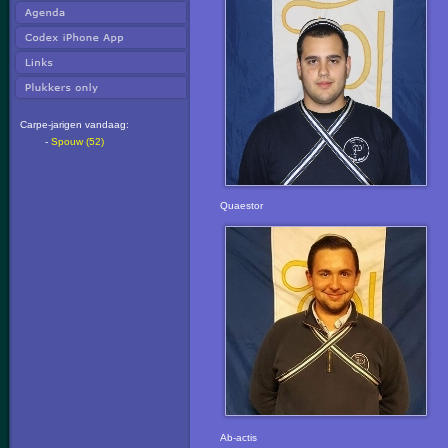
Carpe-jarigen vandaag:
-
Spouw (52)
Quaestor
Ab-actis