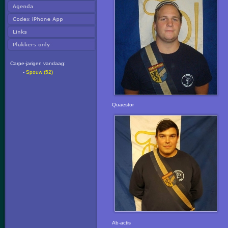
Carpe-jarigen vandaag:
-
Spouw (52)
Quaestor
Ab-actis