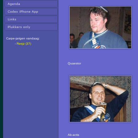
Carpe-jarigen vandaag:
-
Reejz (37)
Quaestor
Ab-actis