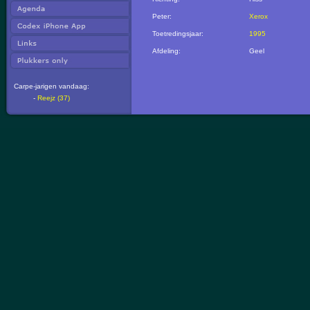
Peter:
Xerox
Toetredingsjaar:
1995
Afdeling:
Geel
Carpe-jarigen vandaag:
-
Reejz (37)