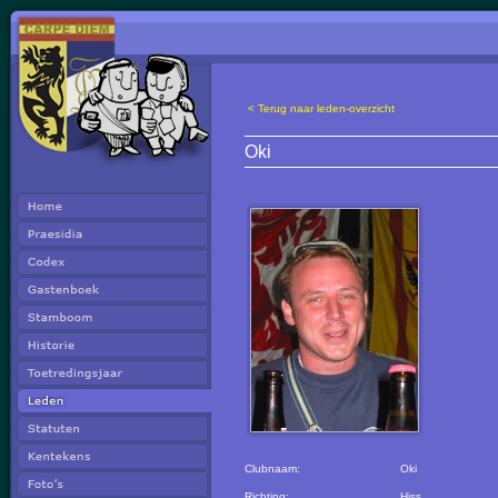
< Terug naar leden-overzicht
Oki
Clubnaam:
Oki
Richting:
Hiss