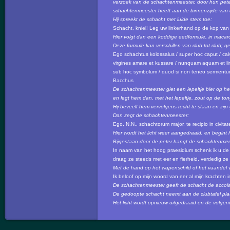
verzoek van de schachtenmeester, door hun pete
schachtenmeester heeft aan de binnenzijde van 
Hij spreekt de schacht met luide stem toe:
Schacht, kniel! Leg uw linkerhand op de kop va
Hier volgt dan een koddige eedformule, in macaro
Deze formule kan verschillen van club tot club; 
Ego schachtus kolossalus / super hoc caput / calv
virgines amare et kussare / nunquam aquam et lim
sub hoc symbolum / quod si non teneo sermentum /
Bacchus
De schachtenmeester giet een lepeltje bier op h
en legt hem dan, met het lepeltje, zout op de ton
Hij beveelt hem vervolgens recht te staan en zijn
Dan zegt de schachtenmeester:
Ego, N.N., schachtorum major, te recipio in civitate
Hier wordt het licht weer aangedraaid, en begint 
Bijgestaan door de peter hangt de schachtenmees
In naam van het hoog praesidium schenk ik u de
draag ze steeds met eer en fierheid, verdedig z
Met de hand op het wapenschild of het vaandel 
Ik beloof op mijn woord van eer al mijn krachten
De schachtenmeester geeft de schacht de accolade
De gedoopte schacht neemt aan de clubtafel pla
Het licht wordt opnieuw uitgedraaid en de volge