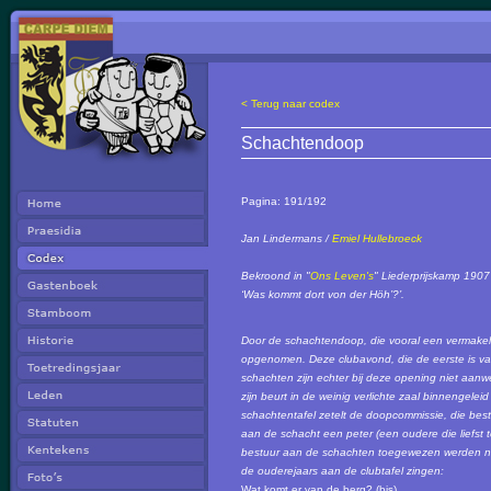
< Terug naar codex
Schachtendoop
Pagina:
191/192
Jan Lindermans /
Emiel Hullebroeck
Bekroond in "
Ons Leven's
" Liederprijskamp 1907
‘Was kommt dort von der Höh’?’.
Door de schachtendoop, die vooral een vermakeli
opgenomen. Deze clubavond, die de eerste is va
schachten zijn echter bij deze opening niet aan
zijn beurt in de weinig verlichte zaal binnengele
schachtentafel zetelt de doopcommissie, die best
aan de schacht een peter (een oudere die liefst 
bestuur aan de schachten toegewezen werden nem
de ouderejaars aan de clubtafel zingen:
Wat komt er van de berg? (bis)