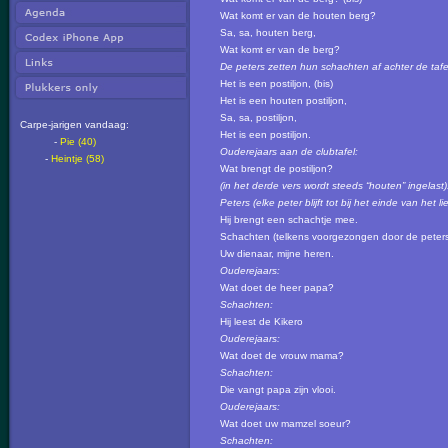
Wat komt er van de houten berg?
Sa, sa, houten berg,
Wat komt er van de berg?
De peters zetten hun schachten af achter de taf
Het is een postiljon, (bis)
Het is een houten postiljon,
Sa, sa, postiljon,
Carpe-jarigen vandaag:
Het is een postiljon.
-
Pie (40)
Ouderejaars aan de clubtafel:
-
Heintje (58)
Wat brengt de postiljon?
(in het derde vers wordt steeds “houten” ingelast)
Peters (elke peter blijft tot bij het einde van het l
Hij brengt een schachtje mee.
Schachten (telkens voorgezongen door de peters
Uw dienaar, mijne heren.
Ouderejaars:
Wat doet de heer papa?
Schachten:
Hij leest de Kikero
Ouderejaars:
Wat doet de vrouw mama?
Schachten:
Die vangt papa zijn vlooi.
Ouderejaars:
Wat doet uw mamzel soeur?
Schachten: