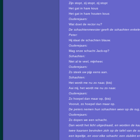
Zijn stopt, zij stopt, zij stopt
Het gat in hare kous
Het gat in hare houten kous
Ouderejaars:
Wat doet de rector nu?
De schachtenmeester geeft de schachten enkele
Peter:
Hij slaat de schachten blauw.
Ouderejaars:
Mag onze schacht Jack-op?
Schachten:
Niet al te veel, mijnheer.
Ouderejaars:
Zo steek uw pijp eens aan.
Schachten:
Het wordt me nu zo naar, (bis)
Aai mij, het wordt me nu zo naar.
Ouderejaars:
Zo hoepel dan maar op, (bis)
Vooruit, zo hoepel dan maar op.
De peters nemen hun schachten weer op de rug, l
Ouderejaars:
Zo dopen we een schacht.
Dan wordt het licht uitgedraaid, en worden de 
twee kaarsen bevinden zich op de tafel van de 
een lepeltje, en voor elke schacht: een clublint