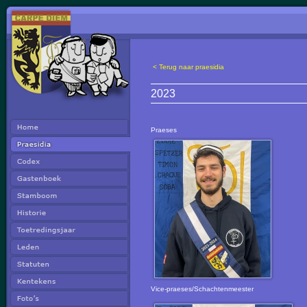
< Terug naar praesidia
2023
Praeses
Vice-praeses/Schachtenmeester