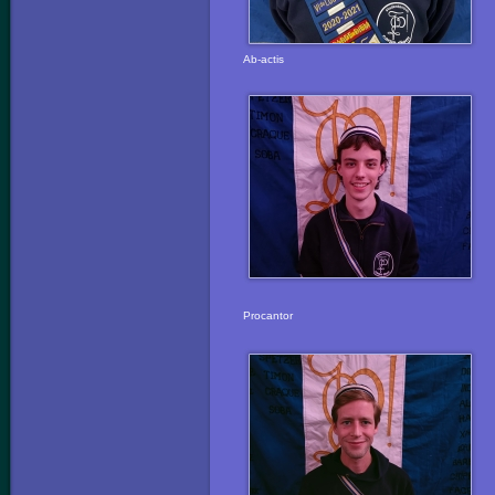
Ab-actis
Procantor